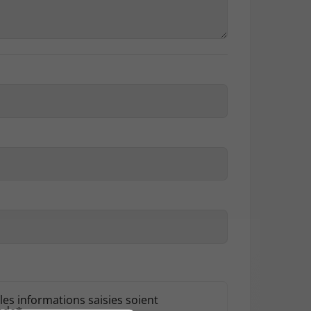
les informations saisies soient
ande*