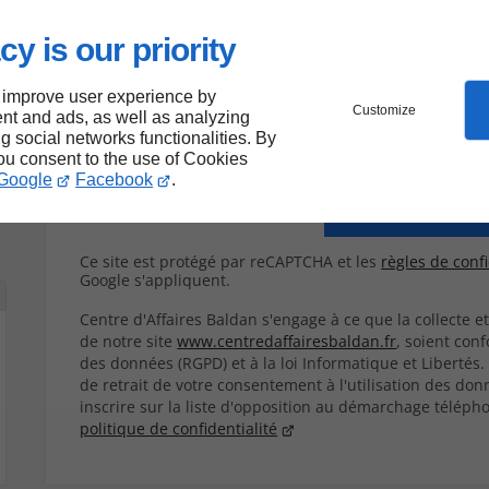
cy is our priority
Envoy
 improve user experience by
Customize
nt and ads, as well as analyzing
*Ces champs sont obligatoires
ng social networks functionalities. By
you consent to the use of Cookies
Google
Facebook
.
Ce site est protégé par reCAPTCHA et les
règles de confi
Google s'appliquent.
Centre d'Affaires Baldan s'engage à ce que la collecte e
de notre site
www.centredaffairesbaldan.fr
, soient con
des données (RGPD) et à la loi Informatique et Libertés
de retrait de votre consentement à l'utilisation des don
inscrire sur la liste d'opposition au démarchage télépho
politique de confidentialité