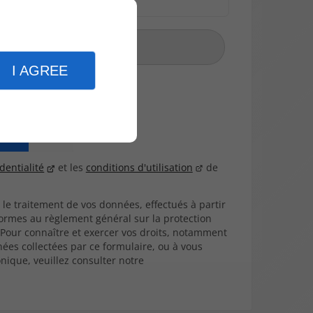
er
I AGREE
dentialité
et les
conditions d'utilisation
de
t le traitement de vos données, effectués à partir
formes au règlement général sur la protection
. Pour connaître et exercer vos droits, notamment
nées collectées par ce formulaire, ou à vous
nique, veuillez consulter notre