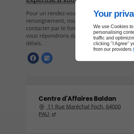
Your priva
Pour un rendez-vous, un prix ou un
renseignement, nous vous invitons à nous
We use Cookies to
contacter par le formulaire ci-joint. Nous
personalising conte
vous répondrons dans les plus brefs
traffic and optimizi
délais.
clicking "I Agree" 
from our providers
Centre d'Affaires Baldan
11 Rue Maréchal Foch, 64000
PAU